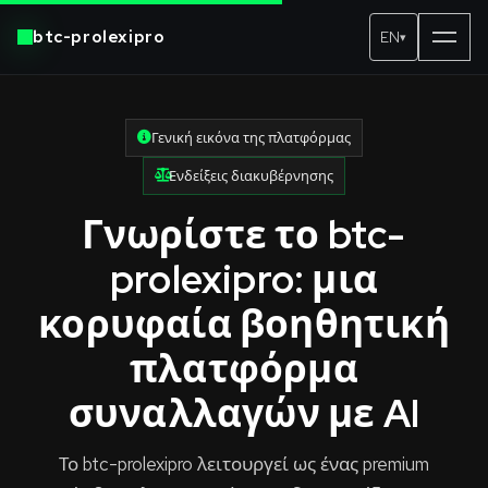
btc-prolexipro
EN
▾
Γενική εικόνα της πλατφόρμας
Ενδείξεις διακυβέρνησης
Γνωρίστε το btc-
prolexipro: μια
κορυφαία βοηθητική
πλατφόρμα
συναλλαγών με AI
Το btc-prolexipro λειτουργεί ως ένας premium