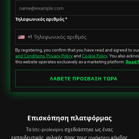
Τηλεφωνικός αριθμός *
+1
U
n
By registering, you confirm that you have read and agreed to ou
i
and Conditions
,
Privacy Policy
and
Cookie Policy
. You also ackn
this website operates exclusively as a marketing platform.
Read 
t
e
ΛΑΒΕΤΕ ΠΡΟΣΒΑΣΗ ΤΩΡΑ
d
S
t
a
t
Επισκόπηση πλατφόρμας
e
s
Το btc-prolexipro σχεδιάστηκε ως ένας
+
εκπαιδευτικός, φιλικός προς τους marketers κόμβος