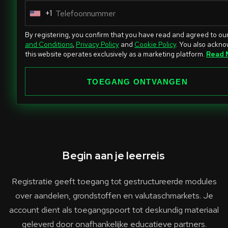
+1
U
n
By registering, you confirm that you have read and agreed to ou
i
and Conditions
,
Privacy Policy
and
Cookie Policy
. You also ackn
this website operates exclusively as a marketing platform.
Read 
t
e
TOEGANG ONTVANGEN
d
S
t
a
t
e
Begin aan je leerreis
s
+
Registratie geeft toegang tot gestructureerde modules
1
over aandelen, grondstoffen en valutaschmarkets. Je
account dient als toegangspoort tot deskundig materiaal
geleverd door onafhankelijke educatieve partners.