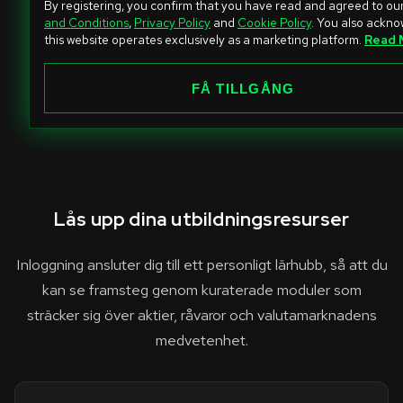
By registering, you confirm that you have read and agreed to ou
i
and Conditions
,
Privacy Policy
and
Cookie Policy
. You also ackn
this website operates exclusively as a marketing platform.
Read 
t
e
FÅ TILLGÅNG
d
S
t
a
t
e
Lås upp dina utbildningsresurser
s
+
Inloggning ansluter dig till ett personligt lärhubb, så att du
1
kan se framsteg genom kuraterade moduler som
sträcker sig över aktier, råvaror och valutamarknadens
medvetenhet.