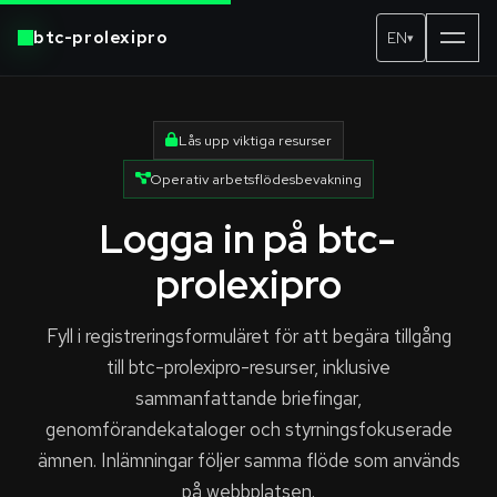
btc-prolexipro
EN
▾
Lås upp viktiga resurser
Operativ arbetsflödesbevakning
Logga in på btc-
prolexipro
Fyll i registreringsformuläret för att begära tillgång
till btc-prolexipro-resurser, inklusive
sammanfattande briefingar,
genomförandekataloger och styrningsfokuserade
ämnen. Inlämningar följer samma flöde som används
på webbplatsen.