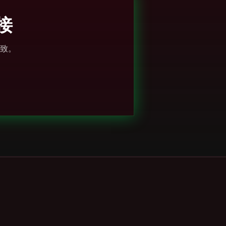
连接
致。