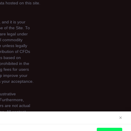
×
s. See our
Cookie Policy
for more information.